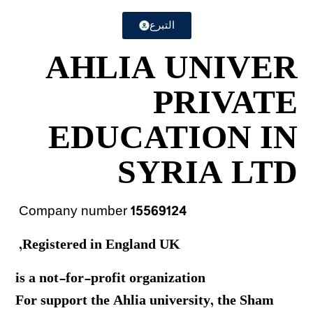
التبرع
AHLIA UNIVER
PRIVATE
EDUCATION IN
SYRIA LTD
15569124
Company number
Registered in England UK,
is a not-for-profit organization
For support the Ahlia university, the Sham