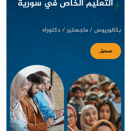
التعليم الخاص في سورية
ب
ك
ا
ل
و
ر
ي
و
س
/
م
ا
ج
س
ت
ي
ر
/
د
ك
ت
و
ر
ا
ه