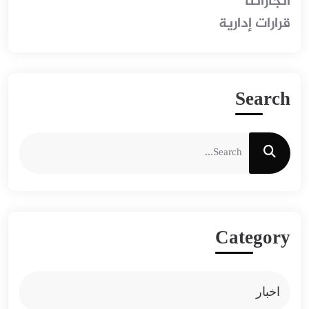
انجازاتنا
قرارات إدارية
S
E
A
R
C
H
C
A
T
E
G
O
R
Y
اخبار