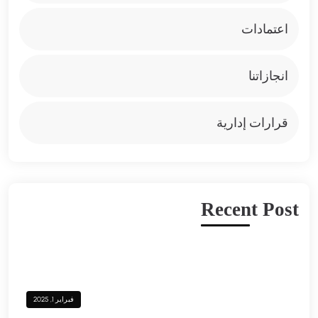
اعتمادات
انجازاتنا
قرارات إدارية
R
E
C
E
N
T
P
O
S
T
فبراير 1, 2025