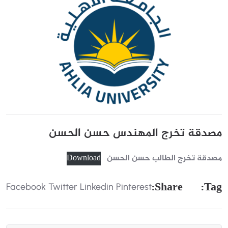
م
ص
د
ق
ة
ت
خ
ر
ج
ا
ل
ه
ن
د
س
ح
س
ن
ا
ل
ح
س
ن
مصدقة تخرج الطالب حسن الحسن
Download
:
S
H
A
R
E
:
T
A
G
Facebook
Twitter
Linkedin
Pinterest